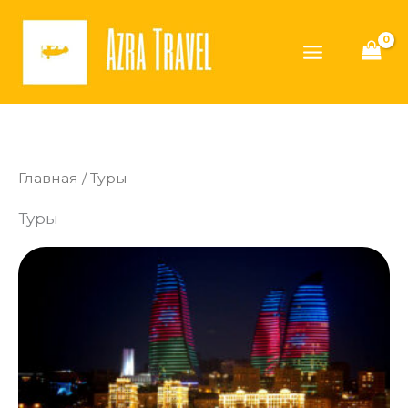
Перейти
Main
к
Menu
содержимому
Главная
/ Туры
Туры